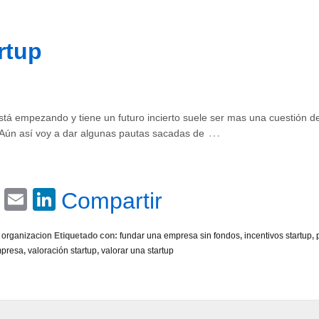
rtup
tá empezando y tiene un futuro incierto suele ser mas una cuestión d
…
 Aún así voy a dar algunas pautas sacadas de
Email
LinkedIn
Compartir
,
organizacion
Etiquetado con:
fundar una empresa sin fondos
,
incentivos startup
,
mpresa
,
valoración startup
,
valorar una startup