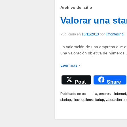
Archivo del sitio
Valorar una sta
Publicado en
15/11/2013
por
jlmontesino
La valoración de una empresa que es
una valoración objetiva de números.
Leer más ›
Post
Share
Publicado en
economía
,
empresa
,
internet
startup
,
stock options startup
,
valoración e