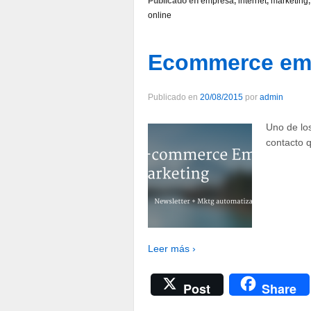
Publicado en
empresa
,
internet
,
marketing
online
Ecommerce ema
Publicado en
20/08/2015
por
admin
Uno de lo
contacto q
Leer más ›
Post
Share