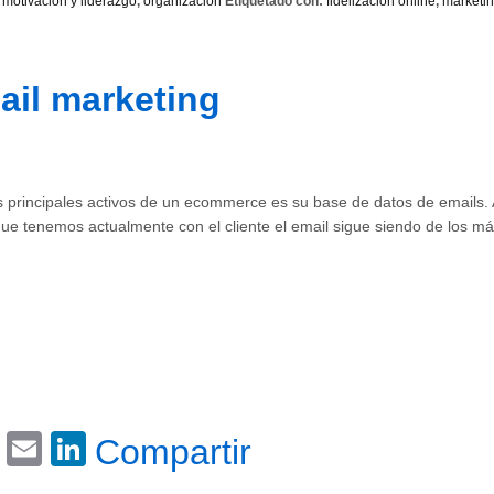
,
motivacion y liderazgo
,
organizacion
Etiquetado con:
fidelización online
,
marketin
il marketing
s principales activos de un ecommerce es su base de datos de emails. 
ue tenemos actualmente con el cliente el email sigue siendo de los má
Email
LinkedIn
Compartir