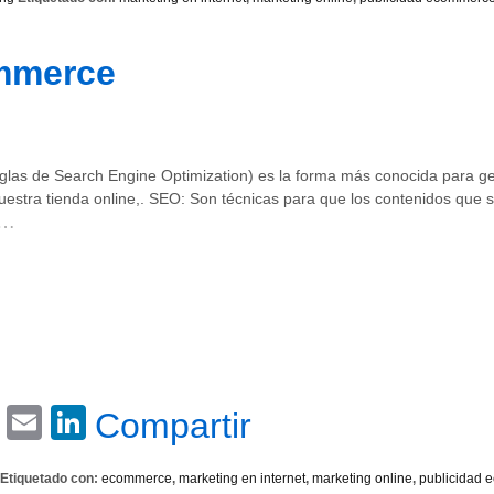
mmerce
glas de Search Engine Optimization) es la forma más conocida para gene
nuestra tienda online,. SEO: Son técnicas para que los contenidos que s
…
Email
LinkedIn
Compartir
Etiquetado con:
ecommerce
,
marketing en internet
,
marketing online
,
publicidad