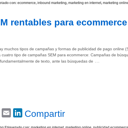
etado con:
ecommerce
,
inbound marketing
,
marketing en internet
,
marketing onlin
M rentables para ecommerce
y muchos tipos de campañas y formas de publicidad de pago online (
a cuatro tipo de campañas SEM para ecommerce: Campañas de búsqu
…
 fundamentalmente de texto, ante las búsquedas de
Email
LinkedIn
Compartir
ing
Etiquetado con:
marketing en internet
,
marketing online
,
publicidad ecommerc