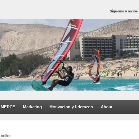
Sígueme y recibe 
MMERCE
Marketing
Motivacion y liderazgo
About
 online