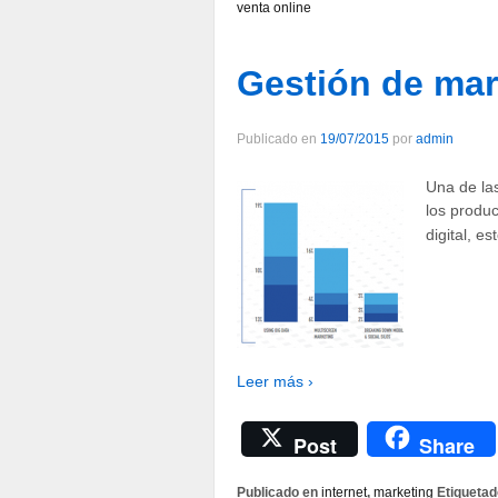
venta online
Gestión de mar
Publicado en
19/07/2015
por
admin
Una de las
los produ
digital, es
Leer más ›
Post
Share
Publicado en
internet
,
marketing
Etiquetad