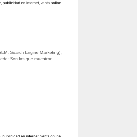
e
,
publicidad en internet
,
venta online
SEM: Search Engine Marketing),
eda: Son las que muestran
e
,
publicidad en internet
,
venta online