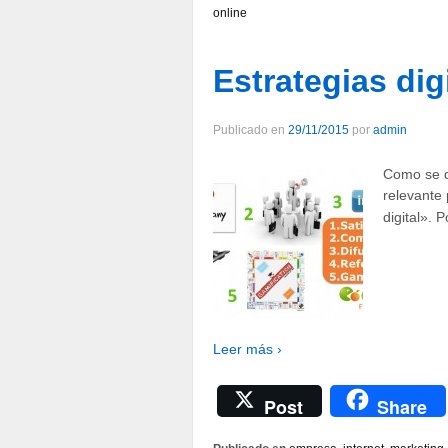
online
Estrategias digi
Publicado en
29/11/2015
por
admin
Como se d
relevante 
digital». 
Leer más ›
Post
Share