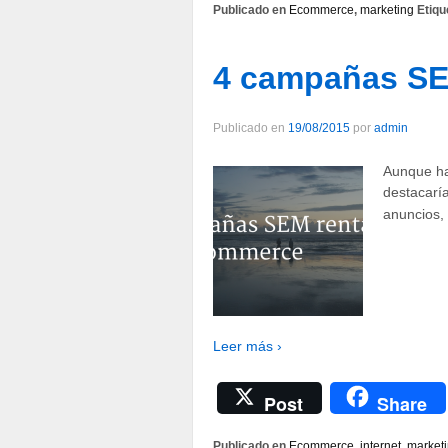
Publicado en
Ecommerce
,
marketing
Etiqu
4 campañas SE
Publicado en
19/08/2015
por
admin
Aunque ha
destacarí
anuncios,
Leer más ›
Post
Share
Publicado en
Ecommerce
,
internet
,
market