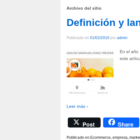
Archivo del sitio
Definición y l
Publicado en
01/02/2016
por
admin
En el año
este artíc
Leer más ›
Post
Share
Publicado en
Ecommerce
,
empresa
,
marke