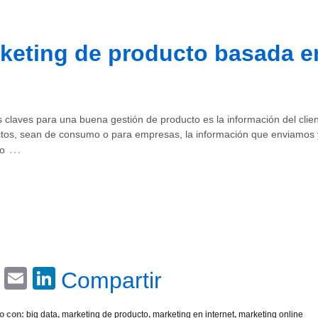
keting de producto basada e
 claves para una buena gestión de producto es la información del clie
ctos, sean de consumo o para empresas, la información que enviamo
…
to
Email
LinkedIn
Compartir
o con:
big data
,
marketing de producto
,
marketing en internet
,
marketing online