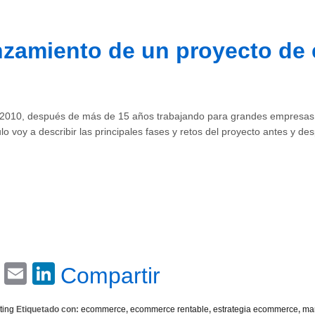
anzamiento de un proyecto d
 2010, después de más de 15 años trabajando para grandes empresas, 
ulo voy a describir las principales fases y retos del proyecto antes y d
Email
LinkedIn
Compartir
ting
Etiquetado con:
ecommerce
,
ecommerce rentable
,
estrategia ecommerce
,
mar