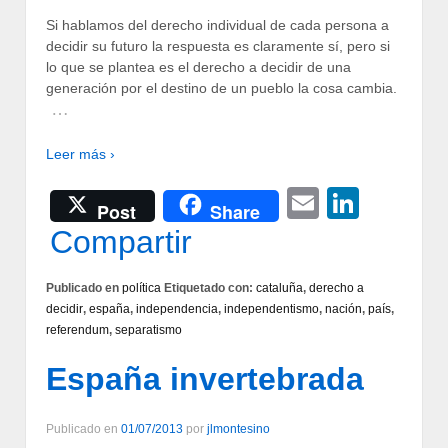
Si hablamos del derecho individual de cada persona a
decidir su futuro la respuesta es claramente sí, pero si
lo que se plantea es el derecho a decidir de una
generación por el destino de un pueblo la cosa cambia.
…
Leer más ›
Email
Linke
Post
Share
Compartir
Publicado en
política
Etiquetado con:
cataluña
,
derecho a
decidir
,
españa
,
independencia
,
independentismo
,
nación
,
país
,
referendum
,
separatismo
España invertebrada
Publicado en
01/07/2013
por
jlmontesino