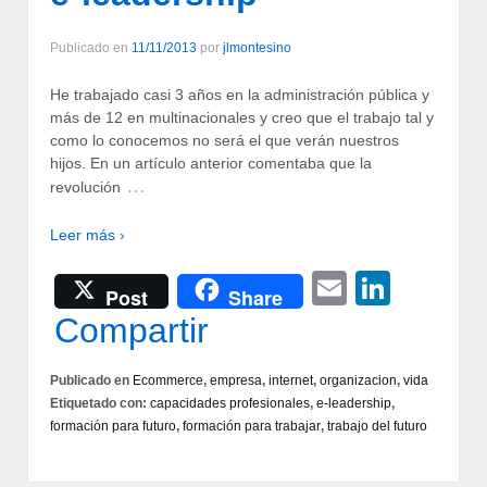
Publicado en
11/11/2013
por
jlmontesino
He trabajado casi 3 años en la administración pública y
más de 12 en multinacionales y creo que el trabajo tal y
como lo conocemos no será el que verán nuestros
hijos. En un artículo anterior comentaba que la
…
revolución
Leer más ›
Email
Linke
Post
Share
Compartir
Publicado en
Ecommerce
,
empresa
,
internet
,
organizacion
,
vida
Etiquetado con:
capacidades profesionales
,
e-leadership
,
formación para futuro
,
formación para trabajar
,
trabajo del futuro